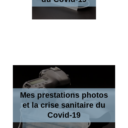
Mes prestations photos
Mes prestations photos
adaptées au déconfinement
et la crise sanitaire du
Accédez aux prestations et mesures mises en place
Covid-19